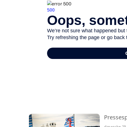
-
Pressesp
dimanche 29