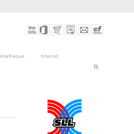
édiathèque
Internat