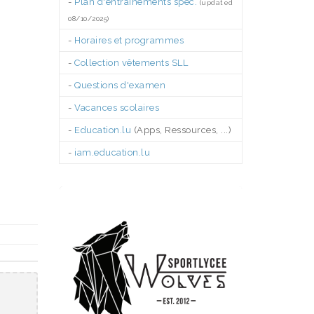
-
Plan d'entraînements spéc.
(updated
08/10/2025)
-
Horaires et programmes
-
Collection vêtements SLL
-
Questions d'examen
-
Vacances scolaires
-
Education.lu
(Apps, Ressources, ...)
-
iam.education.lu
.