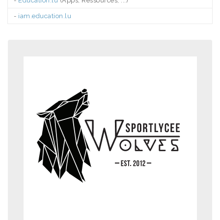
-
Education.lu
(Apps, Ressources, ...)
-
iam.education.lu
.