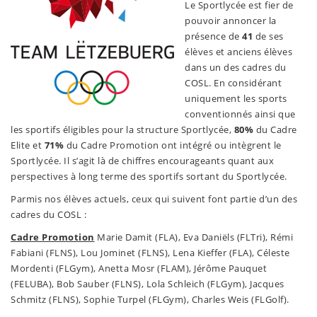
Le Sportlycée est fier de
pouvoir annoncer la
présence de
41
de ses
élèves et anciens élèves
dans un des cadres du
COSL. En considérant
uniquement les sports
conventionnés ainsi que
les sportifs éligibles pour la structure Sportlycée,
80%
du Cadre
Elite et
71%
du Cadre Promotion ont intégré ou intègrent le
Sportlycée. Il s’agit là de chiffres encourageants quant aux
perspectives à long terme des sportifs sortant du Sportlycée.
Parmis nos élèves actuels, ceux qui suivent font partie d’un des
cadres du COSL :
Cadre Promotion
Marie Damit (FLA), Eva Daniëls (FLTri), Rémi
Fabiani (FLNS), Lou Jominet (FLNS), Lena Kieffer (FLA), Céleste
Mordenti (FLGym), Anetta Mosr (FLAM), Jérôme Pauquet
(FELUBA), Bob Sauber (FLNS), Lola Schleich (FLGym), Jacques
Schmitz (FLNS), Sophie Turpel (FLGym), Charles Weis (FLGolf).