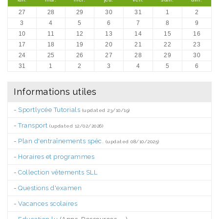
27
28
29
30
31
1
2
3
4
5
6
7
8
9
10
11
12
13
14
15
16
17
18
19
20
21
22
23
24
25
26
27
28
29
30
31
1
2
3
4
5
6
Informations utiles
-
Sportlycée Tutorials
(updated 23/10/19)
-
Transport
(updated 12/02/2026)
-
Plan d'entraînements spéc.
(updated 08/10/2025)
-
Horaires et programmes
-
Collection vêtements SLL
-
Questions d'examen
-
Vacances scolaires