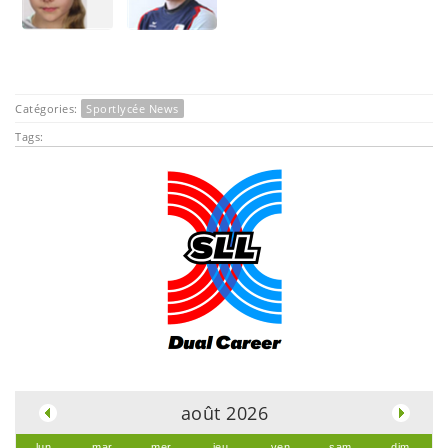
Catégories:
Sportlycée News
Tags:
.
août 2026
lun.
mar.
mer.
jeu.
ven.
sam.
dim.