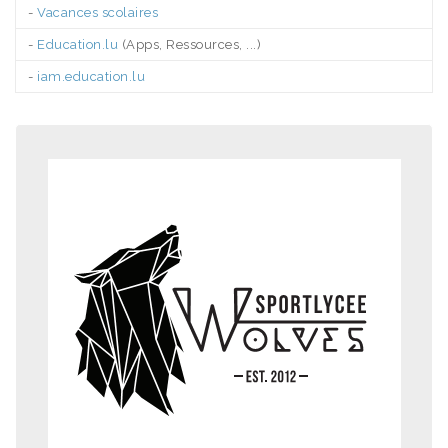
-
Vacances scolaires
-
Education.lu
(Apps, Ressources, ...)
-
iam.education.lu
.