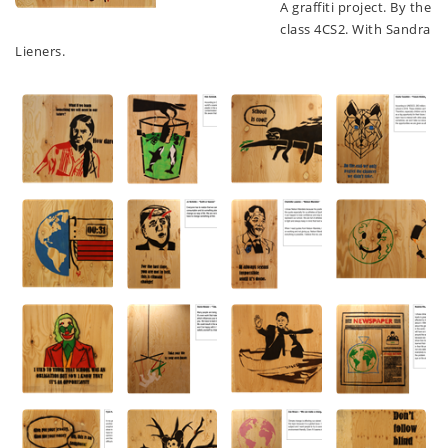
A graffiti project. By the
class 4CS2. With Sandra
Lieners.