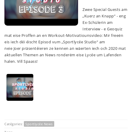
Zwee Special Guests am
„Kuerz an Knapp“ - eng
Ex-Schülerin am
Interview - e Geoquiz
mat eise Proffen an en Workout-Motivatiounsvideo: Mir freeën
eis iech déi éischt Episod vum „Sportlycée Studio“ am
neie Joer präsentéieren ze kennen an wäerten iech och 2020 mat
aktuellen Themen an News ronderëm eise Lycée um Lafenden
halen. Vill Spaass!
Catégories:
Sportlycée News