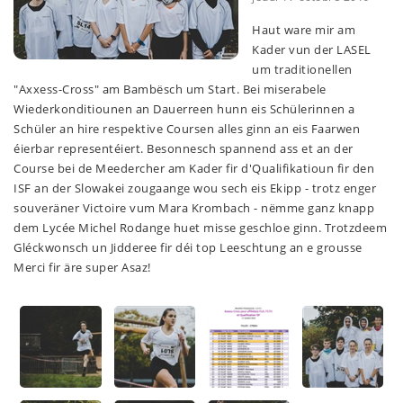
Haut ware mir am
Kader vun der LASEL
um traditionellen
"Axxess-Cross" am Bambësch um Start. Bei miserabele
Wiederkonditiounen an Dauerreen hunn eis Schülerinnen a
Schüler an hire respektive Coursen alles ginn an eis Faarwen
éierbar representéiert. Besonnesch spannend ass et an der
Course bei de Meedercher am Kader fir d'Qualifikatioun fir den
ISF an der Slowakei zougaange wou sech eis Ekipp - trotz enger
souveräner Victoire vum Mara Krombach - nëmme ganz knapp
dem Lycée Michel Rodange huet misse geschloe ginn. Trotzdeem
Gléckwonsch un Jidderee fir déi top Leeschtung an e grousse
Merci fir äre super Asaz!