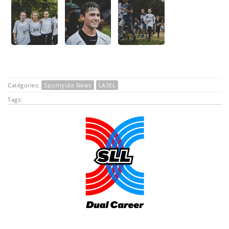
Catégories:
Sportlycée News
LASEL
Tags:
.