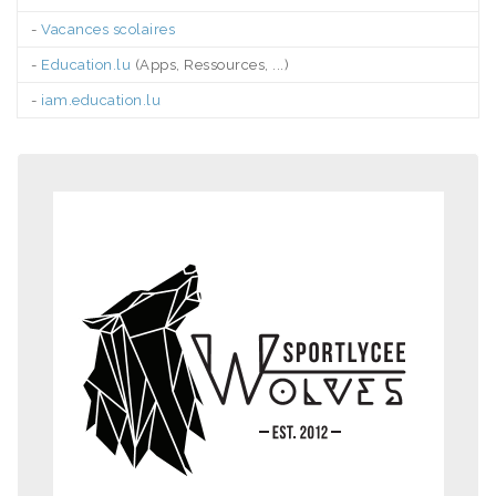
-
Vacances scolaires
-
Education.lu
(Apps, Ressources, ...)
-
iam.education.lu
.