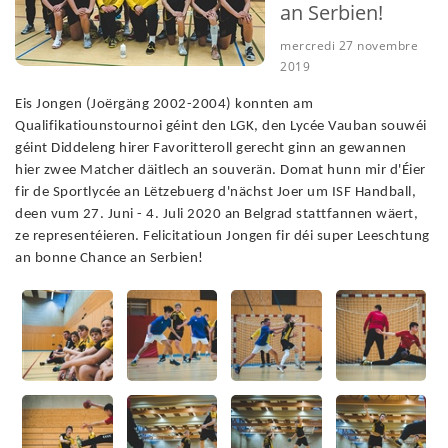
an Serbien!
mercredi 27 novembre
2019
Eis Jongen (Joërgäng 2002-2004) konnten am
Qualifikatiounstournoi géint den LGK, den Lycée Vauban souwéi
géint Diddeleng hirer Favoritteroll gerecht ginn an gewannen
hier zwee Matcher däitlech an souverän. Domat hunn mir d'Éier
fir de Sportlycée an Lëtzebuerg d'nächst Joer um ISF Handball,
deen vum 27. Juni - 4. Juli 2020 an Belgrad stattfannen wäert,
ze representéieren. Felicitatioun Jongen fir déi super Leeschtung
an bonne Chance an Serbien!