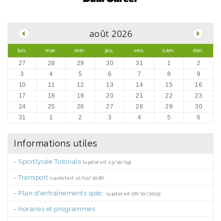
.
août 2026
lun.
mar.
mer.
jeu.
ven.
sam.
dim.
27
28
29
30
31
1
2
3
4
5
6
7
8
9
10
11
12
13
14
15
16
17
18
19
20
21
22
23
24
25
26
27
28
29
30
31
1
2
3
4
5
6
Informations utiles
-
Sportlycée Tutorials
(updated 23/10/19)
-
Transport
(updated 12/02/2026)
-
Plan d'entraînements spéc.
(updated 08/10/2025)
-
Horaires et programmes