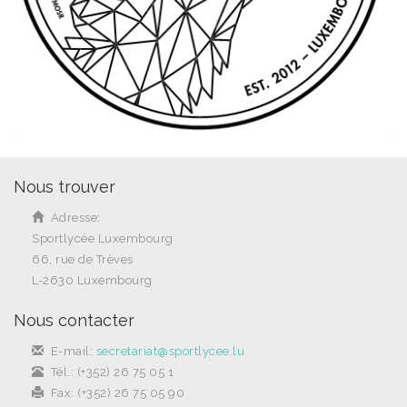
Nous trouver
Adresse:
Sportlycée Luxembourg
66, rue de Trèves
L-2630 Luxembourg
Nous contacter
E-mail:
secretariat@sportlycee.lu
Tél.: (+352) 26 75 05 1
Fax: (+352) 26 75 05 90