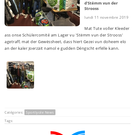
d'Stëmm vun der
Strooss
lundi 11 novembre 2019
Mat Tute voller Kleeder
ass onse Schülercomité am Lager vu 'Stëmm vun der Strooss'
agetraff, mat der Gewëssheet, dass hiert Gezei vun doheem elo
an der kaler Joerzäit namol e gudden Déngscht erfëlle kann.
Catégories:
Sportlycée News
Tags: