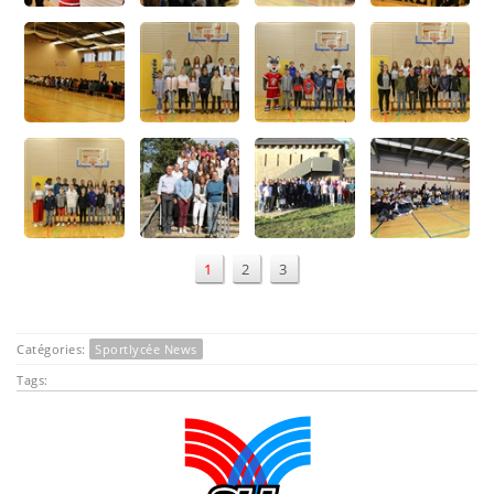
1
2
3
Catégories:
Sportlycée News
Tags: