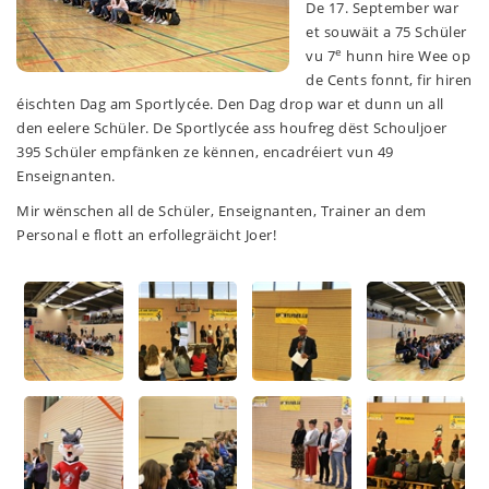
De 17. September war
et souwäit a 75 Schüler
e
vu 7
hunn hire Wee op
de Cents fonnt, fir hiren
éischten Dag am Sportlycée. Den Dag drop war et dunn un all
den eelere Schüler. De Sportlycée ass houfreg dëst Schouljoer
395 Schüler empfänken ze kënnen, encadréiert vun 49
Enseignanten.
Mir wënschen all de Schüler, Enseignanten, Trainer an dem
Personal e flott an erfollegräicht Joer!