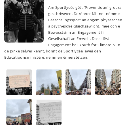
Am Sportlycée gëtt 'Preventioun' grouss
geschriwwen. Dorënner fält net nëmme
Leeschtungssport an engem physeschen
a psychesche Gläichgewiicht, mee och e
Bewosstsinn an Engagement fir
Gesellschaft an Ëmwelt. Dass dëst
Engagement bei 'Youth for Climate' vun
de Jonke selwer kënnt, konnt de Sportlycée, ewéi den
Educatiounsministère, nëmmen ënnerstëtzen.