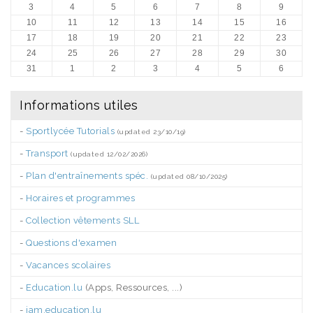
3
4
5
6
7
8
9
10
11
12
13
14
15
16
17
18
19
20
21
22
23
24
25
26
27
28
29
30
31
1
2
3
4
5
6
Informations utiles
-
Sportlycée Tutorials
(updated 23/10/19)
-
Transport
(updated 12/02/2026)
-
Plan d'entraînements spéc.
(updated 08/10/2025)
-
Horaires et programmes
-
Collection vêtements SLL
-
Questions d'examen
-
Vacances scolaires
-
Education.lu
(Apps, Ressources, ...)
-
iam.education.lu