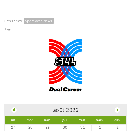
Catégories:
Sportlycée News
Tags:
.
août 2026
lun.
mar.
mer.
jeu.
ven.
sam.
dim.
27
28
29
30
31
1
2