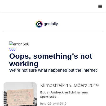
-
Klimastreik 15. Mäerz 2019
E puer Andréck vu Schüler vum
Sportlycée.
lundi 29 avril 2019