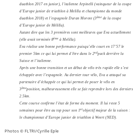
duathlon 2017 en junior), l’italienne Arpinelli (vainqueur de la coupe
d’Europe junior de triathlon à Melilla et championne du monde
ème
duathlon 2018) et l’espagnole Duran Morote (3
de la coupe
d’Europe junior de Mélilla).
Autant dire que les 3 premières sont meilleures que Eva actuellement
ème
(elle avait terminée 8
à Melilla).
Eva réalise une bonne performance puisqu’elle court en 17’57 le
nd
premier 5km ce qui lui permet d’être dans le 2
pack derrière la
Suisse et l’italienne.
Après une bonne transition et un début de vélo très rapide elle s’est
échappée avec l’espagnole. Au dernier tour vélo, Eva a attaqué sa
partenaire d’échappée ce qui lui permet de poser le vélo en
ème
3
position, malheureusement elle se fait reprendre lors des derniers
2.5km.
Cette course confirme l’état de forme du moment. Il lui reste 5
er
semaines pour être au top pour son 1
objectif majeur de la saison :
le championnat d’Europe junior de triathlon à Weert (NED).
Photos © FLTRI/Cyrille Eple