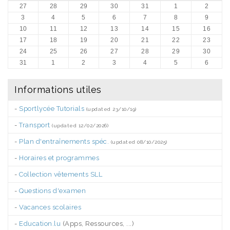
27
28
29
30
31
1
2
3
4
5
6
7
8
9
10
11
12
13
14
15
16
17
18
19
20
21
22
23
24
25
26
27
28
29
30
31
1
2
3
4
5
6
Informations utiles
-
Sportlycée Tutorials
(updated 23/10/19)
-
Transport
(updated 12/02/2026)
-
Plan d'entraînements spéc.
(updated 08/10/2025)
-
Horaires et programmes
-
Collection vêtements SLL
-
Questions d'examen
-
Vacances scolaires
-
Education.lu
(Apps, Ressources, ...)