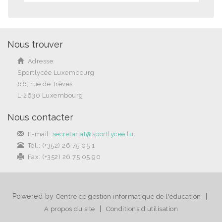
Nous trouver
Adresse:
Sportlycée Luxembourg
66, rue de Trèves
L-2630 Luxembourg
Nous contacter
E-mail:
secretariat@sportlycee.lu
Tél.: (+352) 26 75 05 1
Fax: (+352) 26 75 05 90
Powered by
|
Centre de gestion informatique de l'éducation
|
A propos du site
Conditions d'utilisation