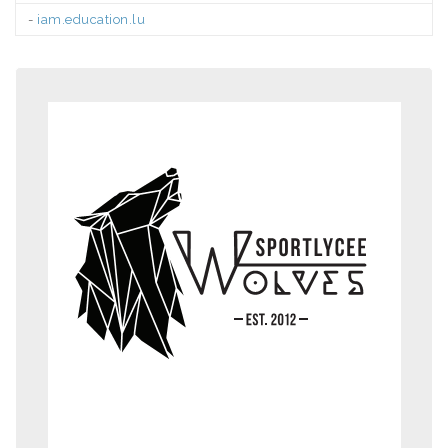
-
iam.education.lu
.