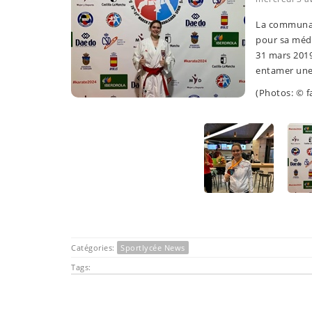
La communaut
pour sa méda
31 mars 2019
entamer une 
(Photos: © f
Catégories:
Sportlycée News
Tags: