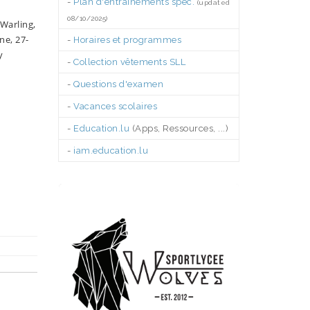
-
Plan d'entraînements spéc.
(updated
08/10/2025)
Warling,
ne, 27-
-
Horaires et programmes
y
-
Collection vêtements SLL
-
Questions d'examen
-
Vacances scolaires
-
Education.lu
(Apps, Ressources, ...)
-
iam.education.lu
.