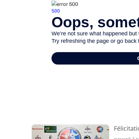
-
Félicita
mercredi 3 av