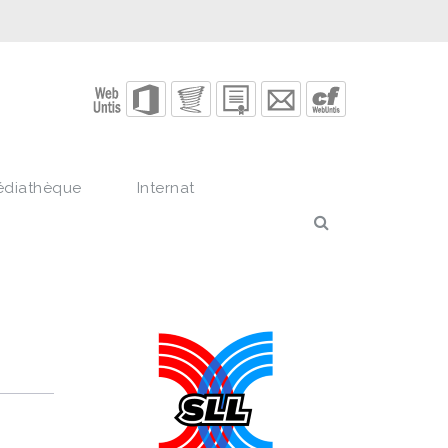
édiathèque
Internat