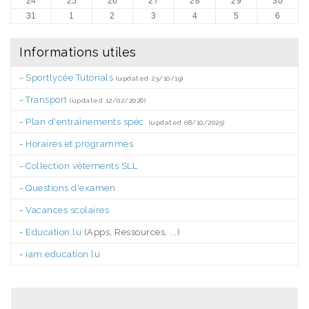
24
25
26
27
28
29
30
31
1
2
3
4
5
6
Informations utiles
-
Sportlycée Tutorials
(updated 23/10/19)
-
Transport
(updated 12/02/2026)
-
Plan d'entraînements spéc.
(updated 08/10/2025)
-
Horaires et programmes
-
Collection vêtements SLL
-
Questions d'examen
-
Vacances scolaires
-
Education.lu
(Apps, Ressources, ...)
-
iam.education.lu
.