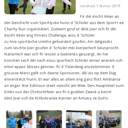
vendredi 1 février 2019
Fir déi éischt Kéier an
der Geschicht vum Sportlycée hunn d 'Schüler aus dem Sport+ ee
Charity Run organiséiert. Zudeem gouf et dëst Joer och fir déi
éischt Kéier eng Fitness Challenge, wou d 'Schüler
zu hire sportleche Limitte gefuerdert goufen. Am Géigesätz
zum leschte Joer goufen d 'Schüler méi kierperlech beusprocht.
Natierlech war och fir Iessen a Gedrénks gesuergt. An hei
konnten sech déi nach esou sportlech Schüler ënner anerem och
emol eppes Séisses gënnen, fir d 'Feierdeeg anzestëmmen. E
grousse Merci gëllt och deene Sponsoren, déi eis op dem Dag
ënnerstëtzt hunn. Et war alles an allem eng ganz flott Ambiance
an enger 3ter Editioun steet näischt am Wee. Den Haaptdeel vum
Erléis vun der Chrëschtfeier ass fir e gudden Zweck a kennt
dëst Joer och de Kriibskranke Kanner an Amiavy ze Gutts.