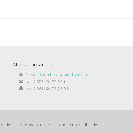
Nous contacter
E-mail:
secretariat@sportlycee.lu
Tél.: (+352) 26 75 05 1
Fax: (+352) 26 75 05 90
|
|
ucation
A propos du site
Conditions d'utilisation