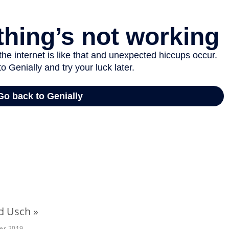
d Usch »
ier 2019