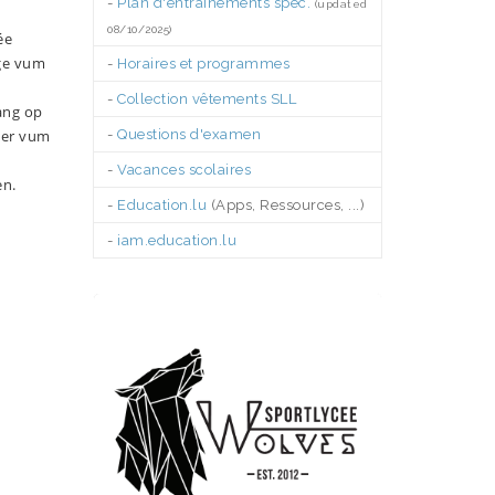
-
Plan d'entraînements spéc.
(updated
08/10/2025)
ée
ege vum
-
Horaires et programmes
-
Collection vêtements SLL
ang op
ter vum
-
Questions d'examen
-
Vacances scolaires
en.
-
Education.lu
(Apps, Ressources, ...)
-
iam.education.lu
.