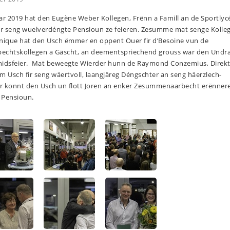
ar 2019 hat den Eugène Weber Kollegen, Frënn a Famill an de Sportlyc
fir seng wuelverdéngte Pensioun ze feieren. Zesumme mat senge Koll
hnique hat den Usch ëmmer en oppent Ouer fir d’Besoine vun de
rbechtskollegen a Gäscht, an deementspriechend grouss war den Undr
hidsfeier. Mat beweegte Wierder hunn de Raymond Conzemius, Direk
em Usch fir seng wäertvoll, laangjäreg Déngschter an seng häerzlech-
der konnt den Usch un flott Joren an enker Zesummenaarbecht erënner
 Pensioun.