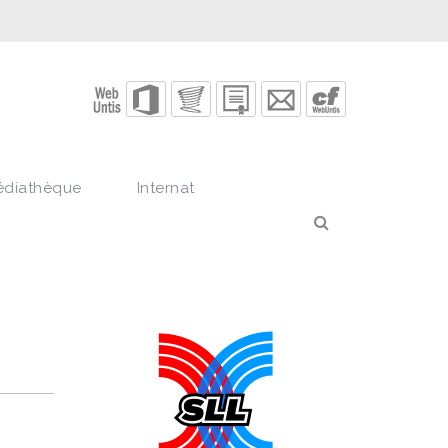
édiathèque
Internat