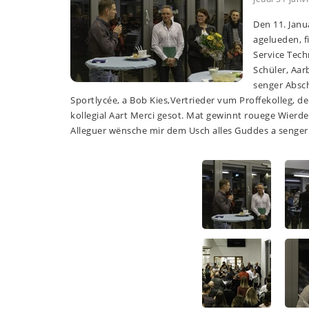
Den 11. Janu
agelueden, 
Service Tec
Schüler, Aa
senger Absc
Sportlycée, a Bob Kies,Vertrieder vum Proffekolleg, d
kollegial Aart Merci gesot. Mat gewinnt rouege Wier
Alleguer wënsche mir dem Usch alles Guddes a senger