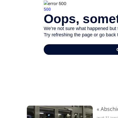
-
« Abschi
jeudi 31 janv