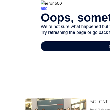
-
5G: CNF
lundi 3 déce