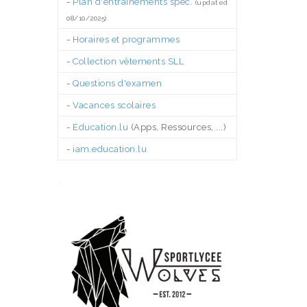
-
Plan d'entraînements spéc.
(updated
08/10/2025)
-
Horaires et programmes
-
Collection vêtements SLL
-
Questions d'examen
-
Vacances scolaires
-
Education.lu
(Apps, Ressources, ...)
-
iam.education.lu
.