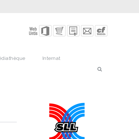
édiathèque
Internat