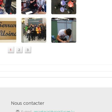
1
2
3
Nous contacter
E-mail:
secretariat@sportlycee.lu