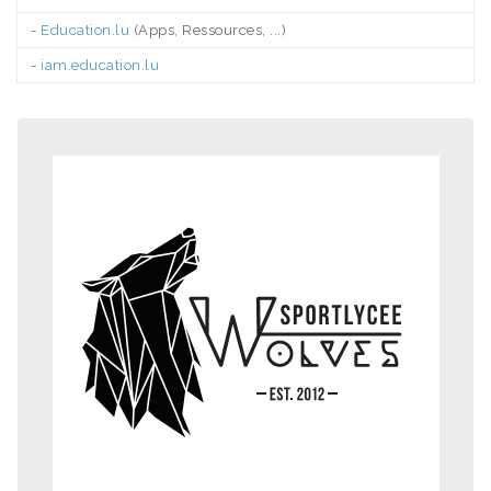
-
Education.lu
(Apps, Ressources, ...)
-
iam.education.lu
.