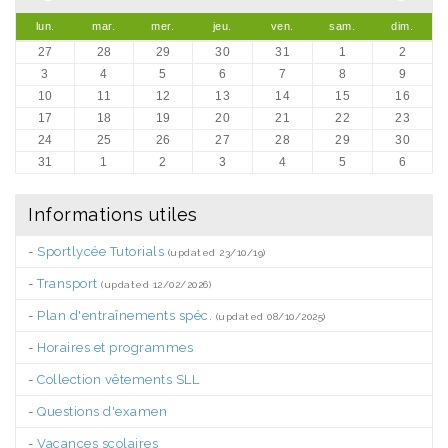
lun.
mar.
mer.
jeu.
ven.
sam.
dim.
27
28
29
30
31
1
2
3
4
5
6
7
8
9
10
11
12
13
14
15
16
17
18
19
20
21
22
23
24
25
26
27
28
29
30
31
1
2
3
4
5
6
Informations utiles
-
Sportlycée Tutorials
(updated 23/10/19)
-
Transport
(updated 12/02/2026)
-
Plan d'entraînements spéc.
(updated 08/10/2025)
-
Horaires et programmes
-
Collection vêtements SLL
-
Questions d'examen
-
Vacances scolaires