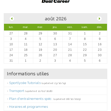
.
août 2026
lun.
mar.
mer.
jeu.
ven.
sam.
dim.
27
28
29
30
31
1
2
3
4
5
6
7
8
9
10
11
12
13
14
15
16
17
18
19
20
21
22
23
24
25
26
27
28
29
30
31
1
2
3
4
5
6
Informations utiles
-
Sportlycée Tutorials
(updated 23/10/19)
-
Transport
(updated 12/02/2026)
-
Plan d'entraînements spéc.
(updated 08/10/2025)
-
Horaires et programmes