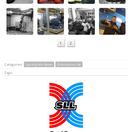
1
2
Catégories:
Sportlycée News
Orientation 8e
Tags: