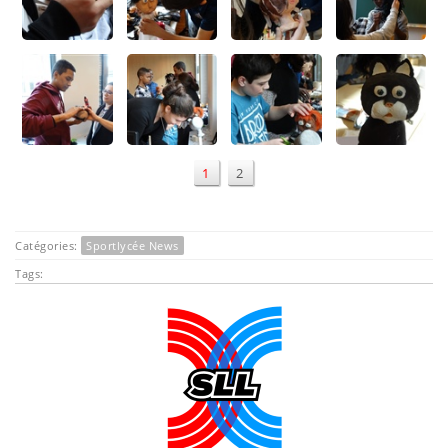
1
2
Catégories:
Sportlycée News
Tags: