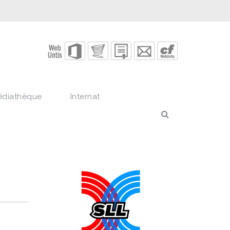
édiathèque
Internat