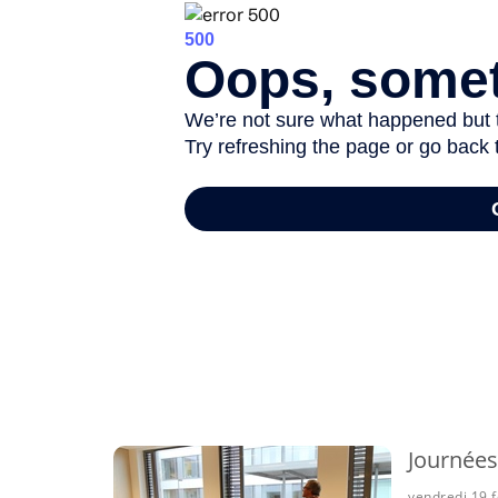
-
Journées
vendredi 19 f