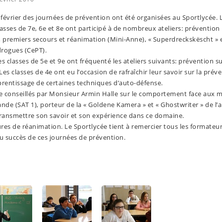
 février des journées de prévention ont été organisées au Sportlycée. 
lasses de 7e, 6e et 8e ont participé à de nombreux ateliers: prévention
, premiers secours et réanimation (Mini-Anne), « Superdreckskëscht » 
rogues (CePT).
s classes de 5e et 9e ont fréquenté les ateliers suivants: prévention su
Les classes de 4e ont eu l’occasion de rafraîchir leur savoir sur la prév
apprentissage de certaines techniques d’auto-défense.
tre conseillés par Monsieur Armin Halle sur le comportement face aux m
ande (SAT 1), porteur de la « Goldene Kamera » et « Ghostwriter » de l’
transmettre son savoir et son expérience dans ce domaine.
sures de réanimation. Le Sportlycée tient à remercier tous les formateu
u succès de ces journées de prévention.