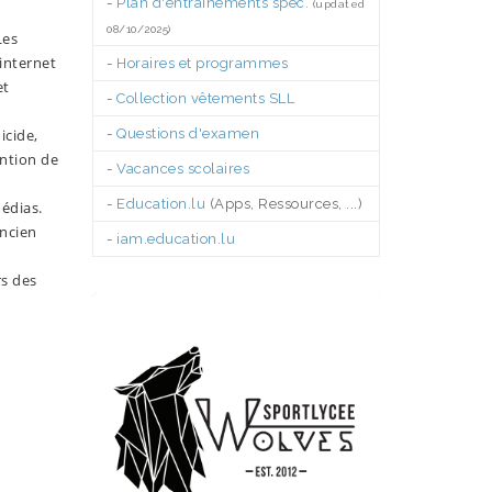
-
Plan d'entraînements spéc.
(updated
08/10/2025)
Les
 internet
-
Horaires et programmes
et
-
Collection vêtements SLL
icide,
-
Questions d'examen
ention de
-
Vacances scolaires
-
Education.lu
(Apps, Ressources, ...)
édias.
ancien
-
iam.education.lu
.
rs des