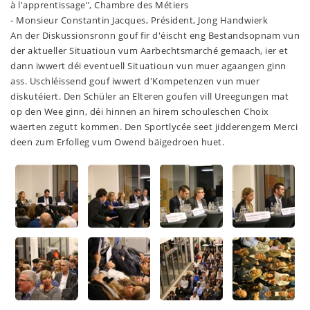
à l'apprentissage", Chambre des Métiers
- Monsieur Constantin Jacques, Président, Jong Handwierk
An der Diskussionsronn gouf fir d'éischt eng Bestandsopnam vun
der aktueller Situatioun vum Aarbechtsmarché gemaach, ier et
dann iwwert déi eventuell Situatioun vun muer agaangen ginn
ass. Uschléissend gouf iwwert d'Kompetenzen vun muer
diskutéiert. Den Schüler an Elteren goufen vill Ureegungen mat
op den Wee ginn, déi hinnen an hirem schouleschen Choix
wäerten zegutt kommen. Den Sportlycée seet jidderengem Merci
deen zum Erfolleg vum Owend bäigedroen huet.