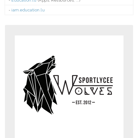
-
Education.lu
(Apps, Ressources, ...)
-
iam.education.lu
.