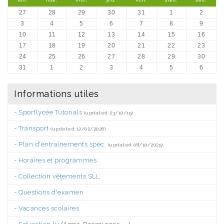
27
28
29
30
31
1
2
3
4
5
6
7
8
9
10
11
12
13
14
15
16
17
18
19
20
21
22
23
24
25
26
27
28
29
30
31
1
2
3
4
5
6
Informations utiles
-
Sportlycée Tutorials
(updated 23/10/19)
-
Transport
(updated 12/02/2026)
-
Plan d'entraînements spéc.
(updated 08/10/2025)
-
Horaires et programmes
-
Collection vêtements SLL
-
Questions d'examen
-
Vacances scolaires