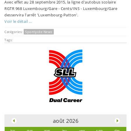
Avec effet au 28 septembre 2015, la ligne d'autobus scolaire
RGTR 968 Luxembourg/Gare - Cents/INS - Luxembourg/Gare
desservira l'arrêt 'Luxembourg-Patton'.
Voir le détail ...
Catégories:
Sportlycée News
Tags:
.
août 2026
lun.
mar.
mer.
jeu.
ven.
sam.
dim.