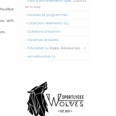
-
Plan d'entraînements spéc.
(updated
08/10/2025)
houlfest
-
Horaires et programmes
wou sech
-
Collection vêtements SLL
omm.
-
Questions d'examen
-
Vacances scolaires
-
Education.lu
(Apps, Ressources, ...)
-
iam.education.lu
.