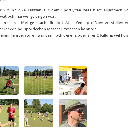
015 hunn d’2e Klassen aus dem Sportlycée nees hiert alljährlech Sc
 wat och méi wéi gelongen war.
h nees vill Méi gemaacht fir flott Atelier’en op d’Been ze stellen 
nnereneen bei sportlechen Matcher moossen konnten.
héijen Temperaturen war dann och déi eng oder aner Ofkillung wëllk