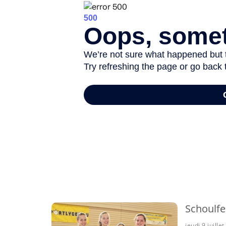
-
Schoulfe
jeudi 9 juille