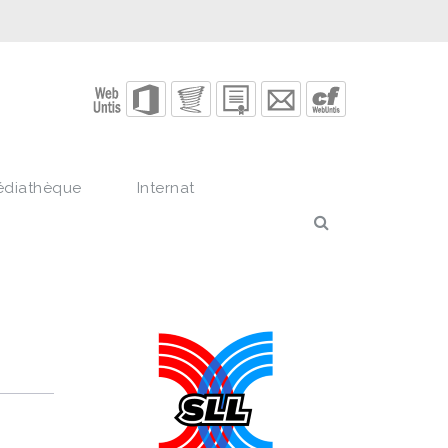
édiathèque
Internat