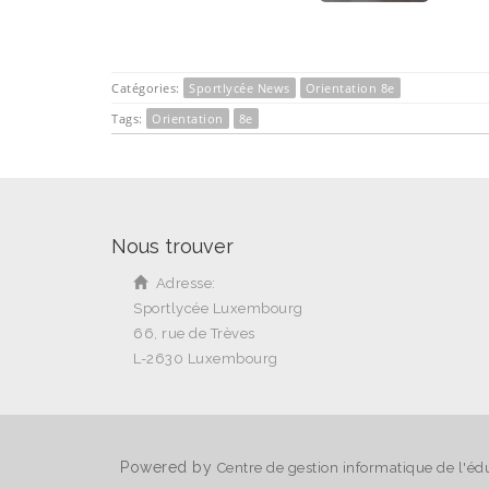
Catégories:
Sportlycée News
Orientation 8e
Tags:
Orientation
8e
Nous trouver
Adresse:
Sportlycée Luxembourg
66, rue de Trèves
L-2630 Luxembourg
Powered by
Centre de gestion informatique de l'éd