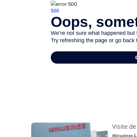
-
Visite de
Minusines S.