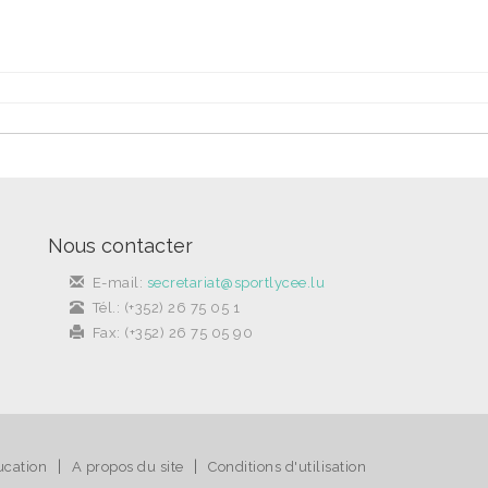
Nous contacter
E-mail:
secretariat@sportlycee.lu
Tél.: (+352) 26 75 05 1
Fax: (+352) 26 75 05 90
|
|
ucation
A propos du site
Conditions d'utilisation