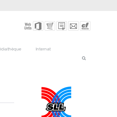
édiathèque
Internat