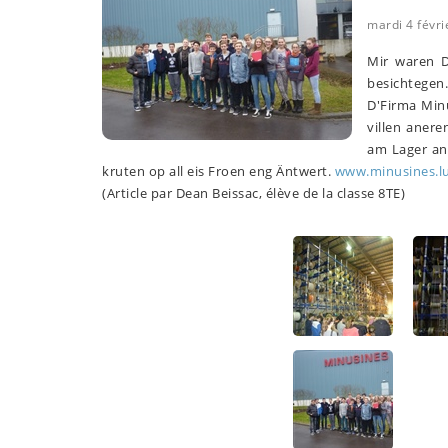
mardi 4 févri
Mir waren D
besichtegen.
D'Firma Min
villen anere
am Lager an
kruten op all eis Froen eng Äntwert.
www.minusines.l
(Article par Dean Beissac, élève de la classe 8TE)