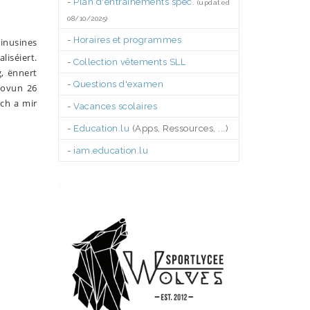
-
Plan d'entraînements spéc.
(updated
08/10/2025)
-
Horaires et programmes
inusines
liséiert.
-
Collection vêtements SLL
, ënnert
-
Questions d'examen
dovun 26
ch a mir
-
Vacances scolaires
-
Education.lu
(Apps, Ressources, ...)
-
iam.education.lu
.