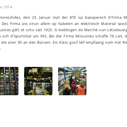
er 2014
oneschdes, den 23. Januar mat der 8TE op Gaasperech d'Firma M
 Des Firma ass virun allem op Kabelen an elektresch Material spezia
usines gëtt et scho säit 1925. Si bedéngen de Marché vun Lëtzebuerg
n och d'Sportshal um INS. Bei der Firma Minusines schaffe 76 Leit, 
 die aner 50 an den Büroen. Eis Klass gouf léif empfaang vum Här Re
u