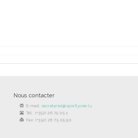
Nous contacter
E-mail:
secretariat@sportlycee.lu
Tél.: (+352) 26 75 05 1
Fax: (+352) 26 75 05 90