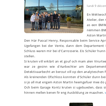
lundi 9 déce
En Mëttwoch
Atelier, de
as een BMW
nëmmen BMW
Aston Martin
Den Här Pascal Henry, Responsable beim Service Apr
Ugefangen bei der Vente, dann dem Departement 
Schluss waren mir bei d'Carrosserie. Eis Schüler hu
stellen.
Si kruten vill erklärt an et gouf och mam alen Viru
war ze gesinn wie d'Aarbechter am Departemen
Detektivaarbecht an berout vill op den analyteschen
Als kreinenden Ofschloss konnten d'Schüler dunn bei
si jo all mat engem Aston Martin heemgefuer mee do g
Och beim Garage Kontz kruten si ugebueden, dass si,
hinnen mellen kenen fir eng Ausbildung ze maachen.