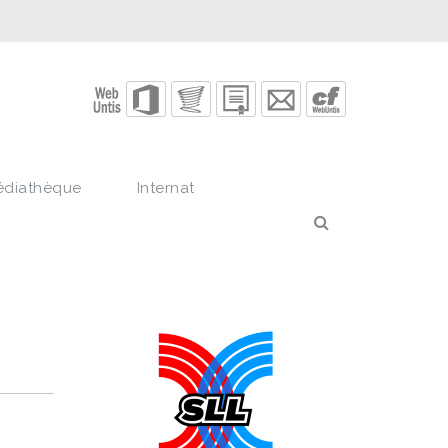
édiathèque
Internat