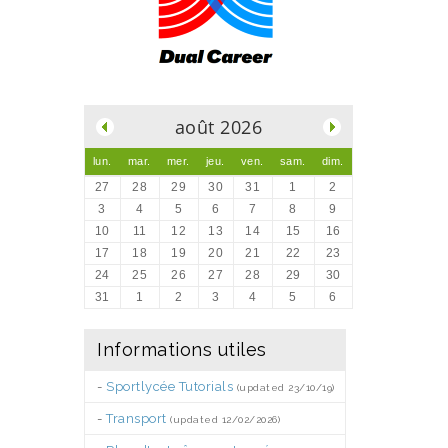
.
août 2026
lun.
mar.
mer.
jeu.
ven.
sam.
dim.
27
28
29
30
31
1
2
3
4
5
6
7
8
9
10
11
12
13
14
15
16
17
18
19
20
21
22
23
24
25
26
27
28
29
30
31
1
2
3
4
5
6
Informations utiles
-
Sportlycée Tutorials
(updated 23/10/19)
-
Transport
(updated 12/02/2026)