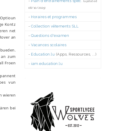
-
Plan d'entraînements spéc.
(updated
08/10/2025)
-
Horaires et programmes
 Optioun
ge Kontz
-
Collection vêtements SLL
eren net
-
Questions d'examen
Rover an
-
Vacances scolaires
ebueden.
-
Education.lu
(Apps, Ressources, ...)
r an zum
all Froen
-
iam.education.lu
.
 Spannent
pes vun
n wieren
gären bei