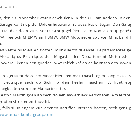
mbre 2013
, den 13. November waren d'Schüler vun der 9TE, am Kader vun der
n Garage Kontz op der Diddenhuewener Strooss besichtegen. Den Gara
 Händler deen zum Kontz Group gehéiert. Zum Kontz Group gehéi
 mee och M BMW an I BMW, BMW Motorieder sou wei Mini, Land 
.
ès Vente huet eis en flotten Tour duerch di eenzel Departementer g
Mecanique, Electrique, den Magasin, den Departement Motoriede
nn iwwerall kenen een gudden Iwwerbléck kréien an konnten och iwwer
rteel opgeraumt dass een Mecanicien een mat knaschtegen Fanger ass.
t Electrique sech op Sich no den Feeler maachen. Et huet ep
 Fäegkeeten vun den Mataarbechter.
 Aston Martin goen an sech do een Iwwerbléck verschafen. Am léifste
oufen si leider enttäuscht.
 falls si un engem vun deenen Beruffer Interessi hätten, sech ganz 
www.arnoldkontz-group.com