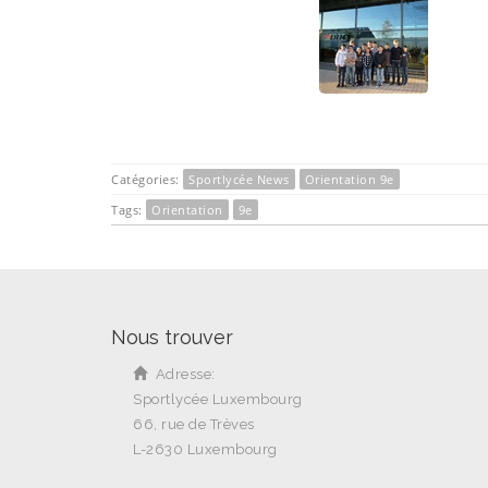
Catégories:
Sportlycée News
Orientation 9e
Tags:
Orientation
9e
Nous trouver
Adresse:
Sportlycée Luxembourg
66, rue de Trèves
L-2630 Luxembourg