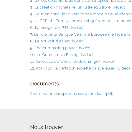
2.
Le rôle de la Banque Centrale Européenne face à la c
3.
La création monétaire, un juste équilibre. (vidéo)
4.
Peut-on concilier diversité des modèles européens 
5.
La BCE et l'Eurosystème expliqués en trois minutes.
6.
Le budget de l'UE. (vidéo)
7.
Le rôle de la Banque Centrale Européenne face à la c
8.
Le pouvoir d'achat. (vidéo)
9.
The purchasing power. (vidéo)
10.
Le Quantitative Easing. (vidéo)
11.
Qu'est ce qu'une crise de change? (vidéo)
12.
Pourquoi la déflation est-elle dangereuse? (vidéo)
Documents
Commission européenne sous Juncker. (pdf)
Nous trouver