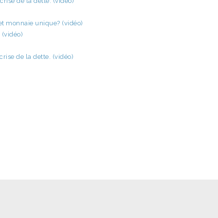
rise de la dette. (vidéo)
et monnaie unique? (vidéo)
 (vidéo)
rise de la dette. (vidéo)