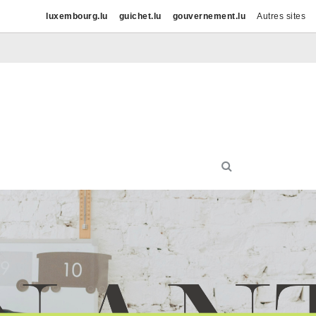
luxembourg.lu
guichet.lu
gouvernement.lu
Autres sites