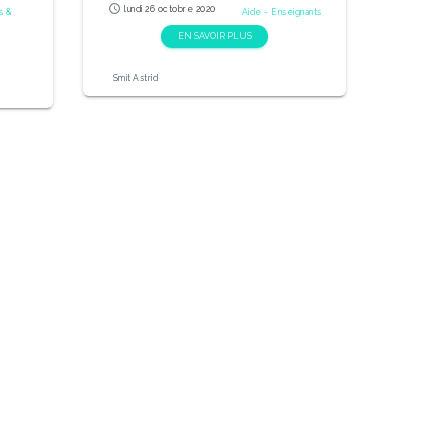
schedule
lundi 26 octobre 2020
s &
Aide - Enseignants
EN SAVOIR PLUS
Smit Astrid