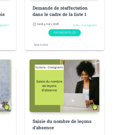
Demande de réaffectation
bis
dans le cadre de la liste 1
schedule
lundi 9 mars 2026
ignants
Aide - Enseignants
EN SAVOIR PLUS
Smit Astrid
e
Saisie du nombre de leçons
d’absence