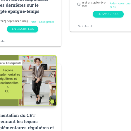
lundi 13 septembre
Aide - commune
es dernières sur le
schedule
2021
prési
pte épargne-temps
EN SAVOIR PLUS
rdi 23 septembre 2025
Aide - Enseignants
Smit Astrid
EN SAVOIR PLUS
Astrid
mentation du CET
ennant les leçons
plémentaires régulières et