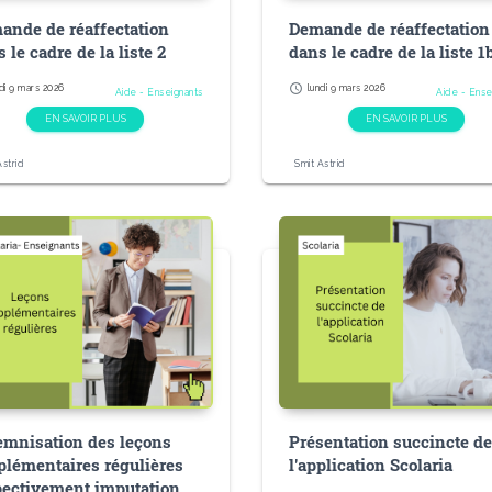
ande de réaffectation
Demande de réaffectation
 le cadre de la liste 2
dans le cadre de la liste 1
schedule
di 9 mars 2026
lundi 9 mars 2026
Aide - Enseignants
Aide - Ense
EN SAVOIR PLUS
EN SAVOIR PLUS
Astrid
Smit Astrid
emnisation des leçons
Présentation succincte d
plémentaires régulières
l'application Scolaria
pectivement imputation