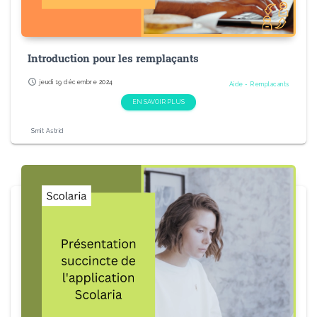
Introduction pour les remplaçants
schedule
jeudi 19 décembre 2024
Aide - Remplacants
EN SAVOIR PLUS
Smit Astrid