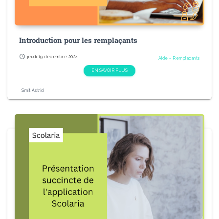
Introduction pour les remplaçants
schedule
jeudi 19 décembre 2024
Aide - Remplacants
EN SAVOIR PLUS
Smit Astrid