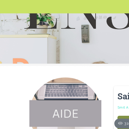
Sa
Smit A
31