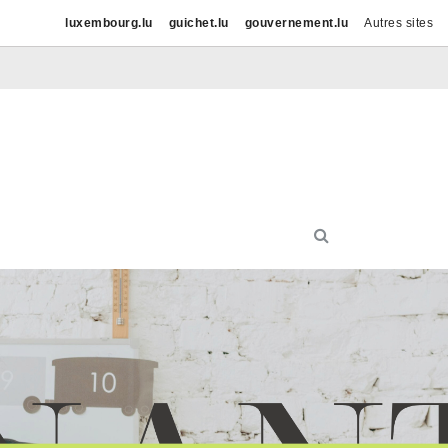
luxembourg.lu
guichet.lu
gouvernement.lu
Autres sites