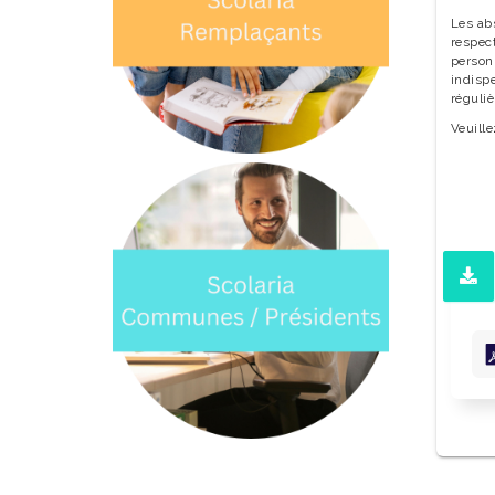
Les ab
respec
personn
indisp
réguli
Veuille