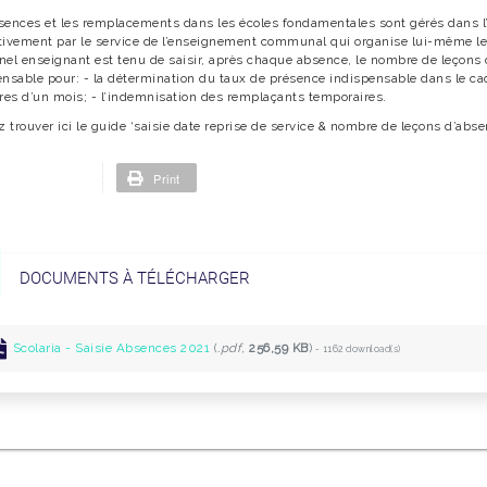
sences et les remplacements dans les écoles fondamentales sont gérés dans l’ap
tivement par le service de l’enseignement communal qui organise lui-même le
el enseignant est tenu de saisir, après chaque absence, le nombre de leçons d
ensable pour: - la détermination du taux de présence indispensable dans le c
ères d’un mois; - l’indemnisation des remplaçants temporaires.
z trouver ici le guide ‘saisie date reprise de service & nombre de leçons d’absen
Print
DOCUMENTS À TÉLÉCHARGER
Scolaria - Saisie Absences 2021
(
.pdf,
256,59 KB
)
- 1162 download(s)