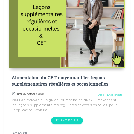
Alimentation du CET moyennant les leçons
supplémentaires régulières et occasionnelles
schedule
lundi 26 octobre 2020
Aide - Enseignants
Veuillez trouver ici le guide "Alimentation du CET moyennant
les leçons supplémentaires régulières et occasionnelles’ pour
l'application Scolaria.
EN SAVOIR PLUS
Smit Astrid