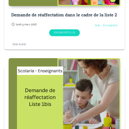
Demande de réaffectation dans le cadre de la liste 2
schedule
lundi 9 mars 2026
Aide - Enseignants
EN SAVOIR PLUS
Smit Astrid