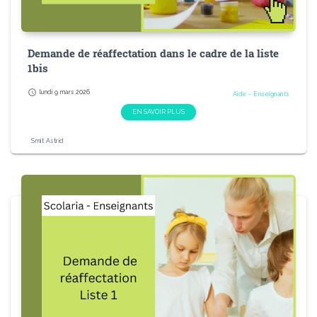
Demande de réaffectation dans le cadre de la liste
1bis
schedule
lundi 9 mars 2026
Aide - Enseignants
EN SAVOIR PLUS
Smit Astrid