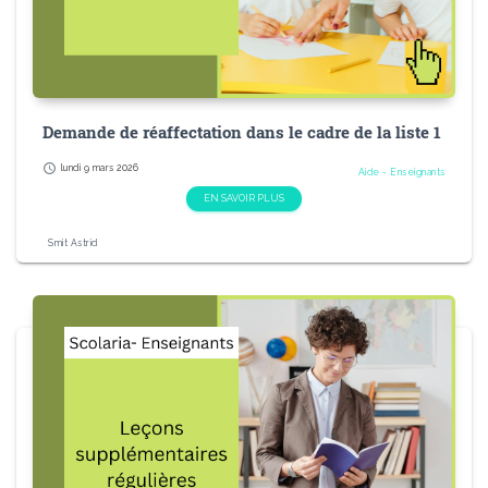
Demande de réaffectation dans le cadre de la liste 1
schedule
lundi 9 mars 2026
Aide - Enseignants
EN SAVOIR PLUS
Smit Astrid