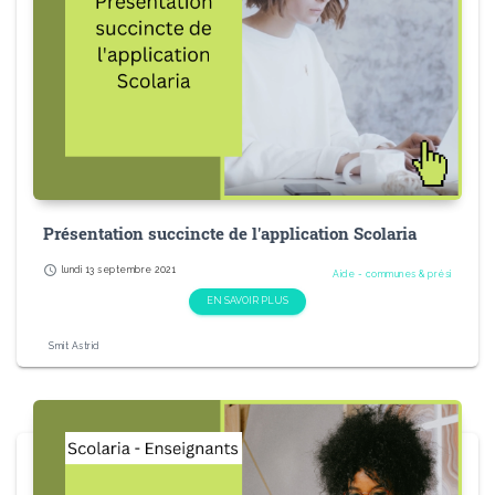
Présentation succincte de l'application Scolaria
schedule
lundi 13 septembre 2021
Aide - communes & prési
EN SAVOIR PLUS
Smit Astrid