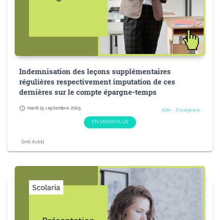
Indemnisation des leçons supplémentaires
régulières respectivement imputation de ces
dernières sur le compte épargne-temps
schedule
mardi 23 septembre 2025
Aide - Enseignants
EN SAVOIR PLUS
Smit Astrid