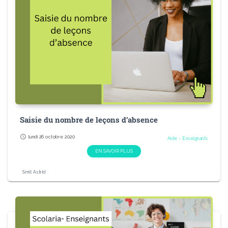
Saisie du nombre de leçons d’absence
schedule
lundi 26 octobre 2020
Aide - Enseignants
EN SAVOIR PLUS
Smit Astrid