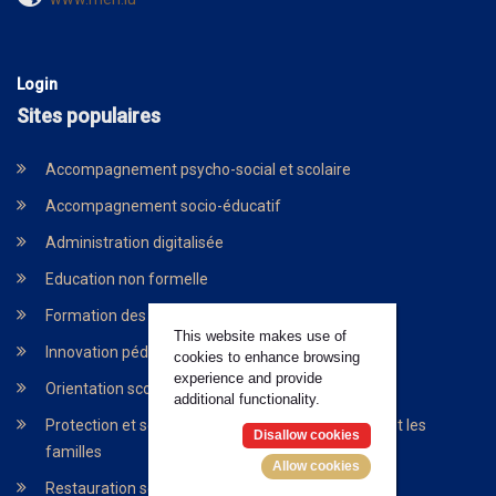
Login
Sites populaires
Accompagnement psycho-social et scolaire
Accompagnement socio-éducatif
Administration digitalisée
Education non formelle
Formation des enseigants
This website makes use of
Innovation pédagogique et technologique
cookies to enhance browsing
experience and provide
Orientation scolaire
additional functionality.
Protection et soutien pour les enfants, les jeunes et les
Disallow cookies
familles
Allow cookies
Restauration scolaire et universitaire