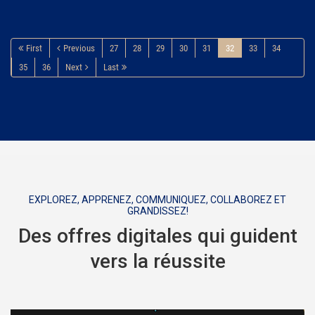
First
Previous
27
28
29
30
31
32
33
34
35
36
Next
Last
EXPLOREZ, APPRENEZ, COMMUNIQUEZ, COLLABOREZ ET
GRANDISSEZ!
Des offres digitales qui guident
vers la réussite