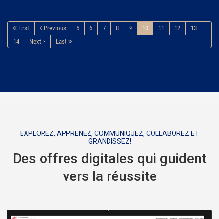
First
Previous
5
6
7
8
9
10
11
12
13
14
Next
Last
EXPLOREZ, APPRENEZ, COMMUNIQUEZ, COLLABOREZ ET
GRANDISSEZ!
Des offres digitales qui guident
vers la réussite