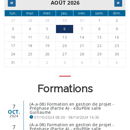
«
AOÛT 2026
»
lun.
mar.
mer.
jeu.
ven.
sam.
dim.
27
28
29
30
31
1
2
3
4
5
6
7
8
9
10
11
12
13
14
15
16
17
18
19
20
21
22
23
24
25
26
27
28
29
30
31
1
2
3
4
5
6
Formations
(A-a-08) Formation en gestion de projet -
7
Préphase (Partie A) - eduPôle salle
OCT.
Guillaume
2024
07/10/2024 08:30 - 08/10/2024 16:30
(A-a-08) Formation en gestion de projet -
7
Préphase (Partie A) - eduPôle salle