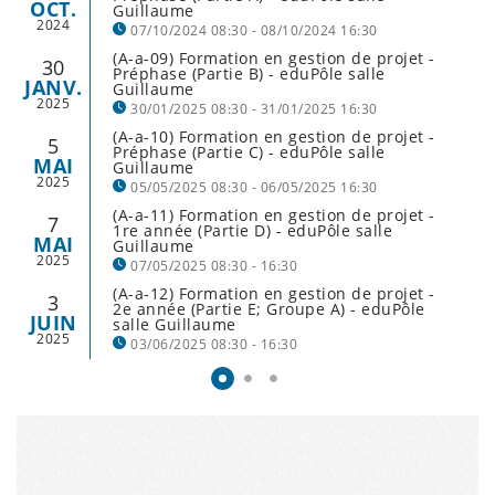
OCT.
Guillaume
2024
07/10/2024 08:30 - 08/10/2024 16:30
(A-a-09) Formation en gestion de projet -
30
établissements concernés : ALR, LGL, LML, LRSL
Préphase (Partie B) - eduPôle salle
JANV.
Guillaume
et NOSL
2025
30/01/2025 08:30 - 31/01/2025 16:30
(A-a-10) Formation en gestion de projet -
5
établissements concernés : ALR, LGL, LML, LRSL
Préphase (Partie C) - eduPôle salle
MAI
Guillaume
et NOSL
2025
05/05/2025 08:30 - 06/05/2025 16:30
(A-a-11) Formation en gestion de projet -
7
établissements concernés : ALR, LGL, LML, LRSL
1re année (Partie D) - eduPôle salle
MAI
Guillaume
et NOSL
2025
07/05/2025 08:30 - 16:30
(A-a-12) Formation en gestion de projet -
3
établissements concernés: EIGT, EIMAB, LTPES,
2e année (Partie E; Groupe A) - eduPôle
JUIN
salle Guillaume
MLG
2025
03/06/2025 08:30 - 16:30
établissements concernés: EIMLB, LCD, LGK,
LMRL et LTA