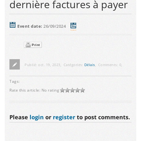
dernière factures à payer
Event date:
26/09/2024
Print
Publié:
oct. 19, 2023
,
Catégories:
Délais
,
Comments:
0
,
Tags:
Rate this article:
No rating
Please
login
or
register
to post comments.