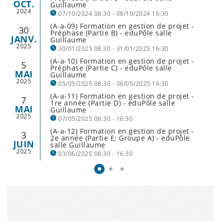
OCT.
Guillaume
2024
07/10/2024 08:30 - 08/10/2024 16:30
(A-a-09) Formation en gestion de projet -
30
établissements concernés : ALR, LGL, LML, LRSL
Préphase (Partie B) - eduPôle salle
JANV.
Guillaume
et NOSL
2025
30/01/2025 08:30 - 31/01/2025 16:30
(A-a-10) Formation en gestion de projet -
5
établissements concernés : ALR, LGL, LML, LRSL
Préphase (Partie C) - eduPôle salle
MAI
Guillaume
et NOSL
2025
05/05/2025 08:30 - 06/05/2025 16:30
(A-a-11) Formation en gestion de projet -
7
établissements concernés : ALR, LGL, LML, LRSL
1re année (Partie D) - eduPôle salle
MAI
Guillaume
et NOSL
2025
07/05/2025 08:30 - 16:30
(A-a-12) Formation en gestion de projet -
3
établissements concernés: EIGT, EIMAB, LTPES,
2e année (Partie E; Groupe A) - eduPôle
JUIN
salle Guillaume
MLG
2025
03/06/2025 08:30 - 16:30
établissements concernés: EIMLB, LCD, LGK,
LMRL et LTA