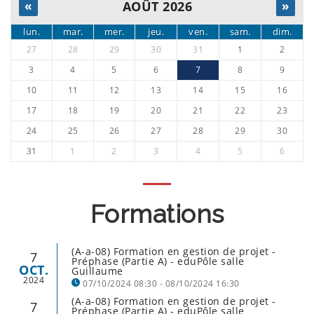
«
AOÛT 2026
»
lun.
mar.
mer.
jeu.
ven.
sam.
dim.
27
28
29
30
31
1
2
3
4
5
6
7
8
9
10
11
12
13
14
15
16
17
18
19
20
21
22
23
24
25
26
27
28
29
30
31
1
2
3
4
5
6
Formations
(A-a-08) Formation en gestion de projet -
7
Préphase (Partie A) - eduPôle salle
OCT.
Guillaume
2024
07/10/2024 08:30 - 08/10/2024 16:30
(A-a-08) Formation en gestion de projet -
7
Préphase (Partie A) - eduPôle salle