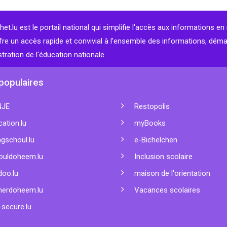
et.lu est le portail national qui simplifie l'accès aux informations en 
fre un accès rapide et convivial à l’ensemble des informations, dém
stration de l'éducation nationale.
populaires
Liens populaires
NJE
Restopolis
ation.lu
myBooks
gschoul.lu
e-Bichelchen
ouldoheem.lu
Inclusion scolaire
doo.lu
maison de l'orientation
nerdoheem.lu
Vacances scolaires
secure.lu