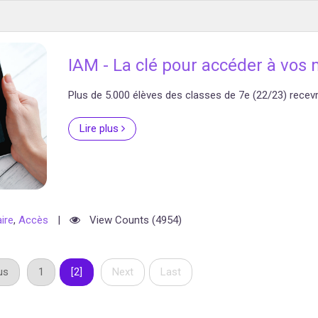
IAM - La clé pour accéder à vos 
Plus de 5.000 élèves des classes de 7e (22/23) recevron
Lire plus
ire
,
Accès
|
View Counts (4954)
us
1
[2]
Next
Last