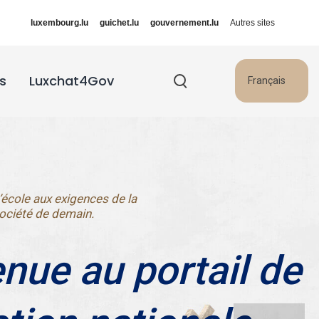
luxembourg.lu
guichet.lu
gouvernement.lu
Autres sites
s
Luxchat4Gov
Français
’école aux exigences de la
ociété de demain.
nue au portail de