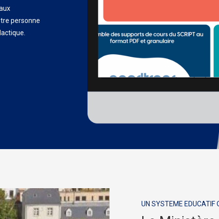
 aux
utre personne
dactique.
UN SYSTEME EDUCATIF Q