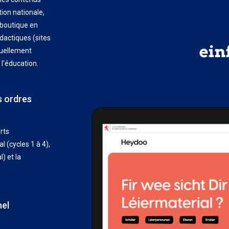
tion nationale,
 boutique en
dactiques (sites
tuellement
l'éducation.
s ordres
rts
(cycles 1 à 4),
) et la
nel