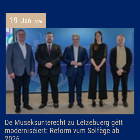
19
Jan
2026
De Museksunterecht zu Lëtzebuerg gëtt
moderniséiert: Reform vum Solfège ab
2026