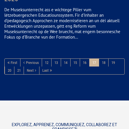
De Museksunterrecht ass e wichtege Pilier vum
lëtzebuergeschen Educatiounssystem. Fir d’Inhalter an
d’pedagogesch Approchen ze moderniséieren an un déi aktuell
Entwécklungen unzepassen, gëtt eng Reform vum
Museksunterrecht op de Wee bruecht, mat engem besonnesche
Fokus op d’Branche vun der Formation...
First
Previous
12
13
14
15
16
17
18
19
20
21
Next
Last
EXPLOREZ, APPRENEZ, COMMUNIQUEZ, COLLABOREZ ET