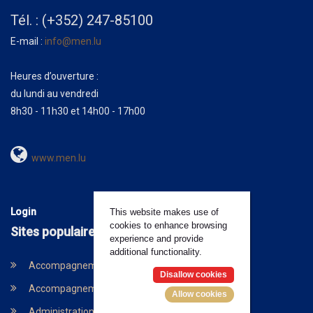
Tél. : (+352) 247-85100
E-mail :
info@men.lu
Heures d’ouverture :
du lundi au vendredi
8h30 - 11h30 et 14h00 - 17h00
www.men.lu
Login
This website makes use of
cookies to enhance browsing
Sites populaires
experience and provide
additional functionality.
Accompagnement psycho-social et scolaire
Disallow cookies
Accompagnement socio-éducatif
Allow cookies
Administration digitalisée