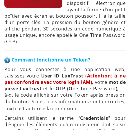
dispositif électronique
ayant la forme d’un petit
boîtier avec écran et bouton poussoir. Il a la taille
d’un porte-clés. La pression du bouton génère et
affiche pendant 30 secondes un code numérique à
usage unique, encore appelé le One Time Password
(OTP).
Comment fonctionne un Token?
Pour vous connecter à une application web,
saisissez votre
User ID LuxTrust
(
Attention
:
à ne
pas confondre avec votre login IAM)
, votre
mot de
passe LuxTrust
et le
OTP
(
O
ne
T
ime
P
assword), c.-
à-d. le code affiché sur votre Token après pression
du bouton.
Si ces trois informations sont correctes,
LuxTrust autorise la connexion.
Certains utilisent le terme "
Credentials
" pour
désigner les éléments qu’un utilisateur doit saisir