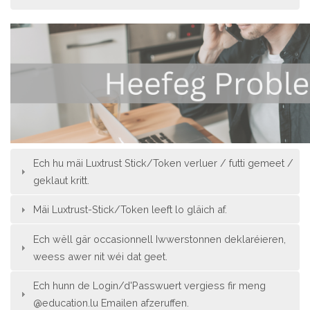
Ech hu mäi Luxtrust Stick/Token verluer / futti gemeet /
geklaut kritt.
Mäi Luxtrust-Stick/Token leeft lo gläich af.
Ech wëll gär occasionnell Iwwerstonnen deklaréieren,
weess awer nit wéi dat geet.
Ech hunn de Login/d'Passwuert vergiess fir meng
@education.lu Emailen afzeruffen.