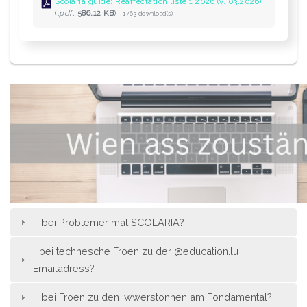
Scolaria guide: Réaffectation liste 1 2026 (v. 03.2026)
(
.pdf,
586,12 KB
)
- 1763 download(s)
... bei Problemer mat SCOLARIA?
...bei technesche Froen zu der @education.lu
Emailadress?
... bei Froen zu den Iwwerstonnen am Fondamental?