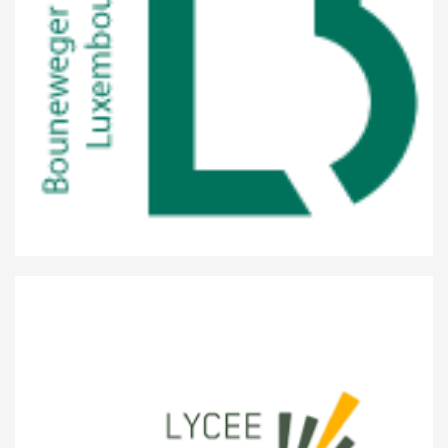
Bouneweger Lycée Luxembourg