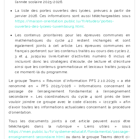
l’année scolaire 2025-2026.
La liste des portes ouvertes des lycées, prévues à partir de
janvier 2026. Ces informations sont aussi téléchargeables sous
https://maison-orientation.public.lu/fr/etudes/portes-
ouvertes-des-lycees-luxembourg.html
.
Les contenus prioritaires pour les épreuves communes en
mathématiques du cycle 4.2 restent inchangés et sont
également joints à cet article. Les épreuves communes en
français porteront sur les contenus traités au cours des cycles 2,
3 et 4, jusqu’au livre/cahier d’activités numéro 6 inclus et
incluront donc les stratégies d’écoute, de lecture et d’écriture
ainsi que les contenus grammaticaux et lexicaux traités jusqu’à
ce moment-là du programme.
Le groupe Teams « Réunion d’information PFS 2.10.2025 » a été
renommé en « PFS 2025/2026 – Informations concernant le
passage de l’enseignement fondamental à l’enseignement
secondaire ». Les coordinateurs du cycle 4 sont priés de bien
vouloir joindre ce groupe avec le code d’accès « izcz3dk » afin
d’avoir toutes les informations actualisées concernant la procédure
d’orientation.
Tous les documents joints à cet article peuvent aussi être
téléchargés dans la rubrique « Liens utiles » sous
https://men.public.lu/fr/systeme-educatif/fondamental/passage-
enseignement-secondaire.html
ou dans le groupe Teams décrit ci-