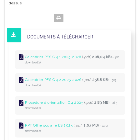
dessus.
DOCUMENTS À TÉLÉCHARGER
Calendrier PFS C.4.1 2025-2026
(
.pdf,
206,04 KB
)
- 318
download(s)
Calendrier PFS C.4.2 2025-2026
(
.pdf,
258,8 KB
)
- 503
download(s)
Procedure d'orientation C.4 2025
(
.pdf,
2,89 MB
)
- 285
download(s)
PPT Offre scolaire ES 2025
(
.pdf,
1,03 MB
)
- 2432
download(s)