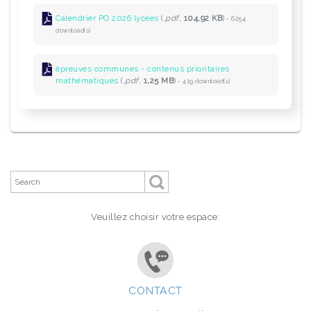
Calendrier PO 2026 lycées
(
.pdf,
104,92 KB
)
- 6254
download(s)
épreuves communes - contenus prioritaires
mathématiques
(
.pdf,
1,25 MB
)
- 419 download(s)
Veuillez choisir votre espace:
CONTACT