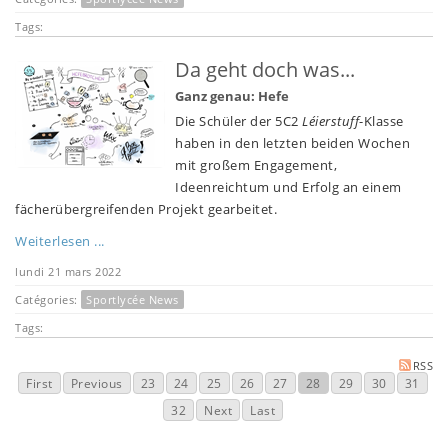
Tags:
Da geht doch was...
Ganz genau: Hefe
Die Schüler der 5C2
Léierstuff
-Klasse
haben in den letzten beiden Wochen
mit großem Engagement,
Ideenreichtum und Erfolg an einem
fächerübergreifenden Projekt gearbeitet.
Weiterlesen ...
lundi 21 mars 2022
Catégories:
Sportlycée News
Tags:
RSS
First
Previous
23
24
25
26
27
28
29
30
31
32
Next
Last