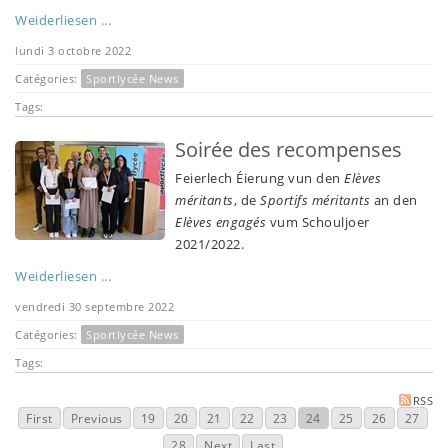
Weiderliesen ...
lundi 3 octobre 2022
Catégories:
Sportlycée News
Tags:
Soirée des recompenses
Feierlech Éierung vun den
Elèves
méritants
, de
Sportifs méritants
an den
Elèves engagés
vum Schouljoer
2021/2022.
Weiderliesen ...
vendredi 30 septembre 2022
Catégories:
Sportlycée News
Tags:
RSS
First
Previous
19
20
21
22
23
24
25
26
27
28
Next
Last