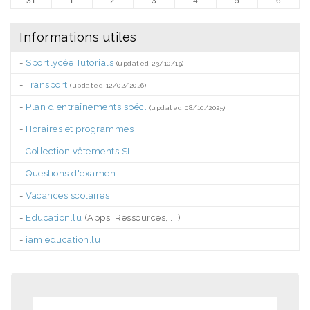
31
1
2
3
4
5
6
Informations utiles
-
Sportlycée Tutorials
(updated 23/10/19)
-
Transport
(updated 12/02/2026)
-
Plan d'entraînements spéc.
(updated 08/10/2025)
-
Horaires et programmes
-
Collection vêtements SLL
-
Questions d'examen
-
Vacances scolaires
-
Education.lu
(Apps, Ressources, ...)
-
iam.education.lu
.