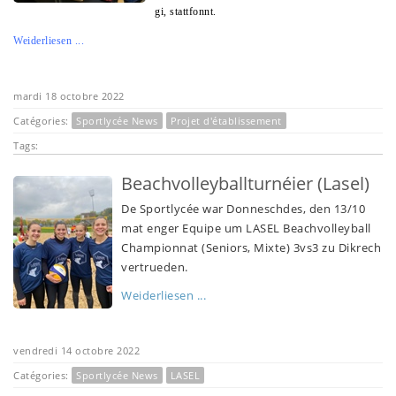
gi, stattfonnt.
Weiderliesen ...
mardi 18 octobre 2022
Catégories:
Sportlycée News
Projet d'établissement
Tags:
Beachvolleyballturnéier (Lasel)
De Sportlycée war Donneschdes, den 13/10
mat enger Equipe um LASEL Beachvolleyball
Championnat (Seniors, Mixte) 3vs3 zu Dikrech
vertrueden.
Weiderliesen ...
vendredi 14 octobre 2022
Catégories:
Sportlycée News
LASEL