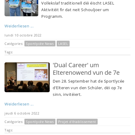
Vollekslaf traditionell déi éischt LASEL
Aktivitéit fir dat neit Schouljoer um
Programm.
Weiderliesen ...
lundi 10 octobre 2022
Catégories:
Sportlycée News
LASEL
Tags:
'Dual Career' um
Elterenowend vun de 7e
Den 28. September hat de Sportlycée
d’Elteren vun den Schüler, déi op 7e
sinn, invitéiert.
Weiderliesen ...
jeudi 6 octobre 2022
Catégories:
Sportlycée News
Projet d'établissement
Tags: