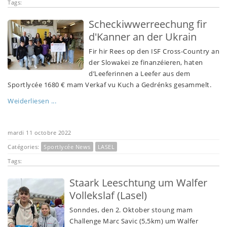
Tags:
Scheckiwwerreechung fir
d'Kanner an der Ukrain
Fir hir Rees op den ISF Cross-Country an
der Slowakei ze finanzéieren, haten
d’Leeferinnen a Leefer aus dem
Sportlycée 1680 € mam Verkaf vu Kuch a Gedrénks gesammelt.
Weiderliesen ...
mardi 11 octobre 2022
Catégories:
Sportlycée News
LASEL
Tags:
Staark Leeschtung um Walfer
Vollekslaf (Lasel)
Sonndes, den 2. Oktober stoung mam
Challenge Marc Savic (5,5km) um Walfer