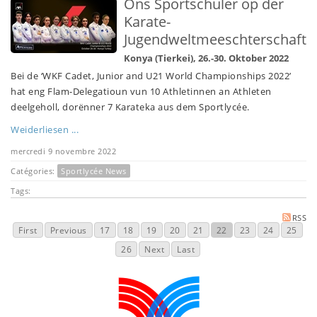
Ons Sportschüler op der
Karate-
Jugendweltmeeschterschaft
Konya (Tierkei), 26.-30. Oktober 2022
Bei de ‘WKF Cadet, Junior and U21 World Championships 2022’
hat eng Flam-Delegatioun vun 10 Athletinnen an Athleten
deelgeholl, dorënner 7 Karateka aus dem Sportlycée.
Weiderliesen ...
mercredi 9 novembre 2022
Catégories:
Sportlycée News
Tags:
RSS
First
Previous
17
18
19
20
21
22
23
24
25
26
Next
Last