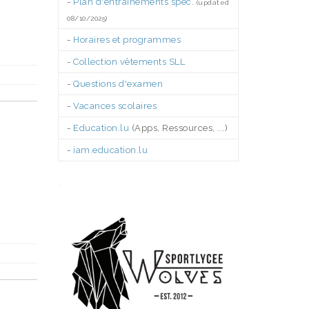
-
Plan d'entraînements spéc.
(updated
08/10/2025)
-
Horaires et programmes
-
Collection vêtements SLL
-
Questions d'examen
-
Vacances scolaires
-
Education.lu
(Apps, Ressources, ...)
-
iam.education.lu
.