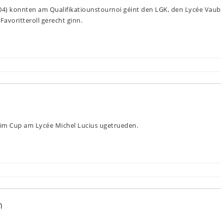
004) konnten am Qualifikatiounstournoi géint den LGK, den Lycée Vau
Favoritteroll gerecht ginn.
im Cup am Lycée Michel Lucius ugetrueden.
h