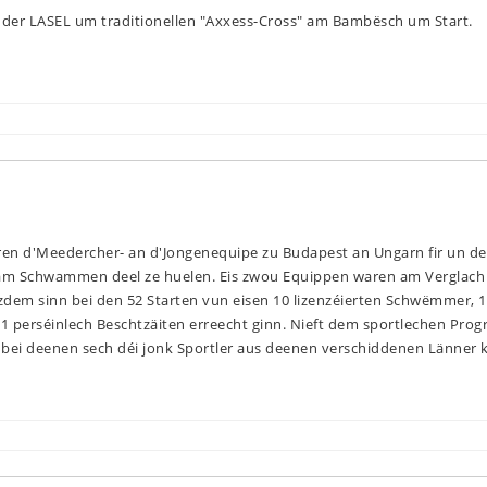
der LASEL um traditionellen "Axxess-Cross" am Bambësch um Start.
aren d'Meedercher- an d'Jongenequipe zu Budapest an Ungarn fir un de
am Schwammen deel ze huelen. Eis zwou Equippen waren am Verglach 
dem sinn bei den 52 Starten vun eisen 10 lizenzéierten Schwëmmer, 1
21 perséinlech Beschtzäiten erreecht ginn. Nieft dem sportlechen Pr
, bei deenen sech déi jonk Sportler aus deenen verschiddenen Länner