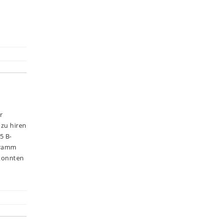
r
zu hiren
5 B-
ogramm
 konnten