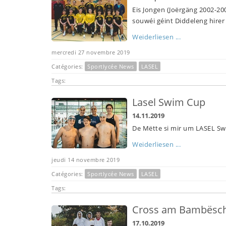
Eis Jongen (Joërgäng 2002-2
souwéi géint Diddeleng hirer 
Weiderliesen ...
mercredi 27 novembre 2019
Catégories:
Sportlycée News
LASEL
Tags:
Lasel Swim Cup
14.11.2019
De Mëtte si mir um LASEL Sw
Weiderliesen ...
jeudi 14 novembre 2019
Catégories:
Sportlycée News
LASEL
Tags:
Cross am Bambësc
17.10.2019