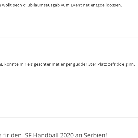
e wollt sech d‘Jubiläumsausgab vum Event net entgoe loossen.
L konnte mir eis gëschter mat enger gudder 3ter Platz zefridde ginn.
is fir den ISF Handball 2020 an Serbien!