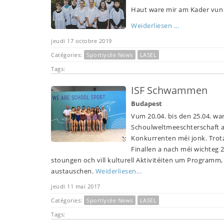
Haut ware mir am Kader vun 
Weiderliesen ...
jeudi 17 octobre 2019
Catégories:
Sportlycée News
LASEL
Tags:
ISF Schwammen
Budapest
Vum 20.04. bis den 25.04. w
Schoulweltmeeschterschaft 
Konkurrenten méi jonk. Trotz
Finallen a nach méi wichteg 
stoungen och vill kulturell Aktivitéiten um Programm
austauschen.
Weiderliesen...
jeudi 11 mai 2017
Catégories:
Sportlycée News
LASEL
Tags: