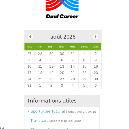
.
août 2026
lun.
mar.
mer.
jeu.
ven.
sam.
dim.
27
28
29
30
31
1
2
3
4
5
6
7
8
9
10
11
12
13
14
15
16
17
18
19
20
21
22
23
24
25
26
27
28
29
30
31
1
2
3
4
5
6
Informations utiles
-
Sportlycée Tutorials
(updated 23/10/19)
-
Transport
(updated 12/02/2026)
äiz