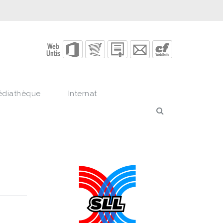
édiathèque
Internat