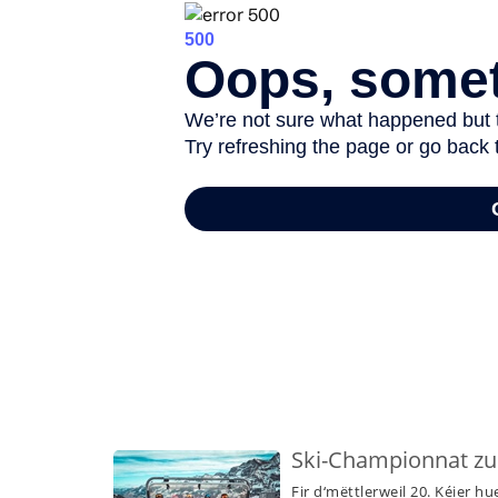
-
Ski-Championnat zu
Fir d‘mëttlerweil 20. Kéier