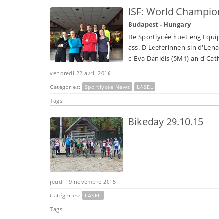
ISF: World Champio
Budapest - Hungary
De Sportlycée huet eng Equi
ass. D'Leeferinnen sin d'Lena
d'Eva Daniëls (5M1) an d'Cat
vendredi 22 avril 2016
Catégories:
Sportlycée News
LASEL
Tags:
Bikeday 29.10.15
jeudi 19 novembre 2015
Catégories:
LASEL
Tags: