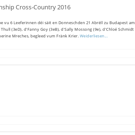
nship Cross-Country 2016
pe vu 6 Leeferinnen déi säit en Donneschden 21 Abrëll zu Budapest am
 Thull (3eD), d'Fanny Goy (3eB), d'Sally Mossong (9e), d'Chloé Schmidt
herine Mreches, begleed vum Fränk Krier.
Weiderliesen...