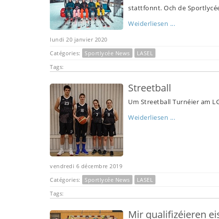
stattfonnt. Och de Sportlycé
Weiderliesen ...
lundi 20 janvier 2020
Catégories:
Sportlycée News
LASEL
Tags:
Streetball
Um Streetball Turnéier am LG
Weiderliesen ...
vendredi 6 décembre 2019
Catégories:
Sportlycée News
LASEL
Tags:
Mir qualifizéieren e