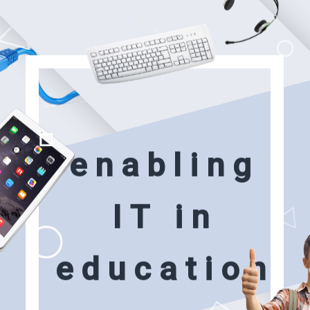
e
n
a
b
l
i
n
g
I
T
i
n
e
d
u
c
a
t
i
o
n