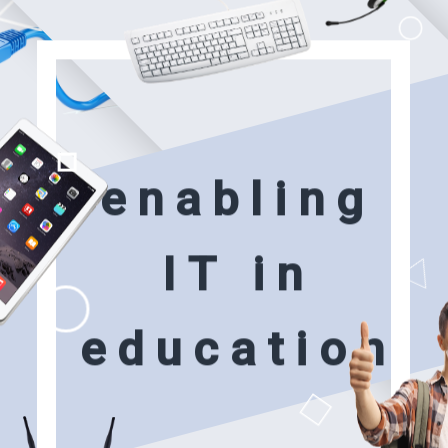
e
n
a
b
l
i
n
g
I
T
i
n
e
d
u
c
a
t
i
o
n