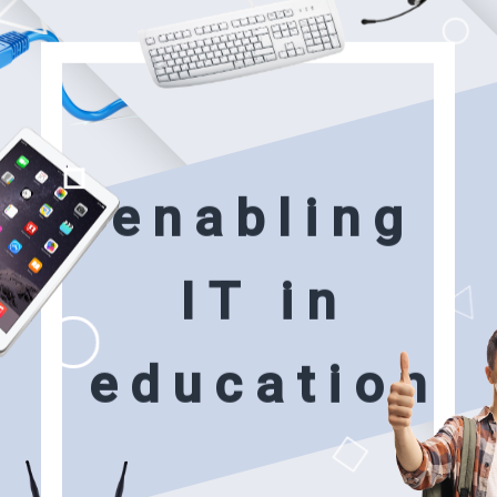
e
n
a
b
l
i
n
g
I
T
i
n
e
d
u
c
a
t
i
o
n