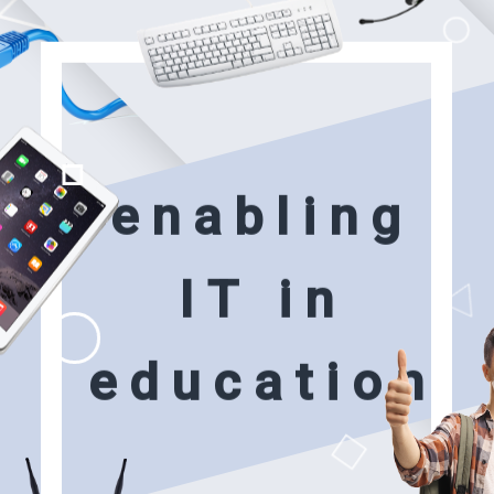
e
n
a
b
l
i
n
g
I
T
i
n
e
d
u
c
a
t
i
o
n